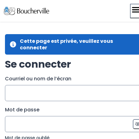
Passer
au
contenu
Cette page est privée, veuillez vous
connecter
Se connecter
Courriel ou nom de l’écran
Mot de passe
Mot de passe oublié