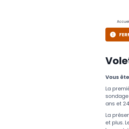
Accuei
FER
Vole
Vous ête
La premi
sondage d
ans et 24
La prése
et plus. 