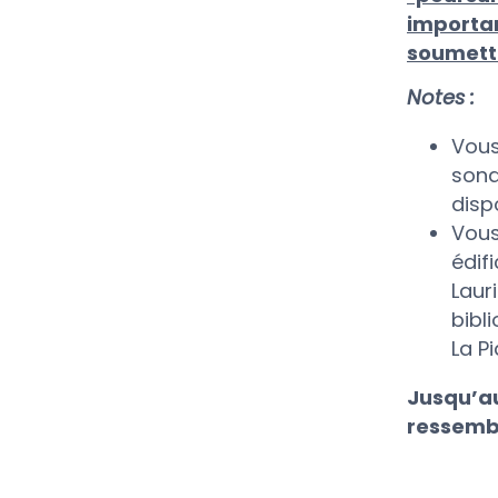
importan
soumett
Notes :
Vous
sond
dispo
Vous
édif
Laur
bibl
La P
Jusqu’au
ressemb