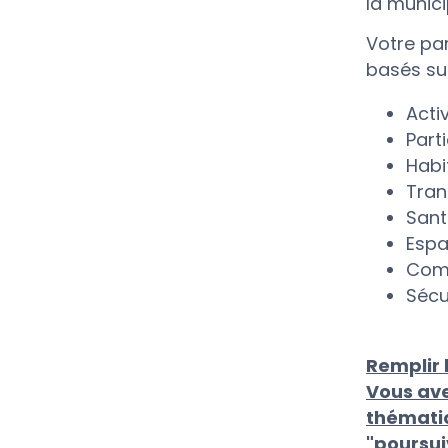
la munici
Votre pa
basés sur
Activ
Part
Habi
Tran
Sant
Espa
Comm
Sécu
Remplir 
Vous ave
thématiq
"poursuiv