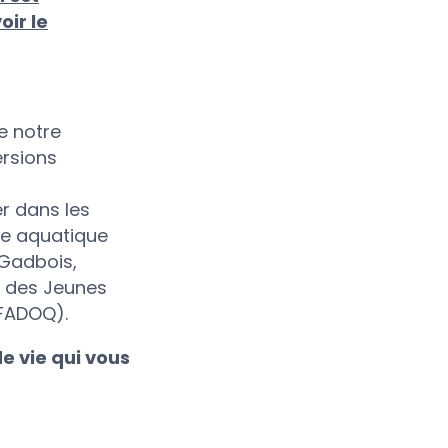
ir le
e notre
ersions
r dans les
exe aquatique
-Gadbois,
n des Jeunes
 FADOQ).
de vie qui vous