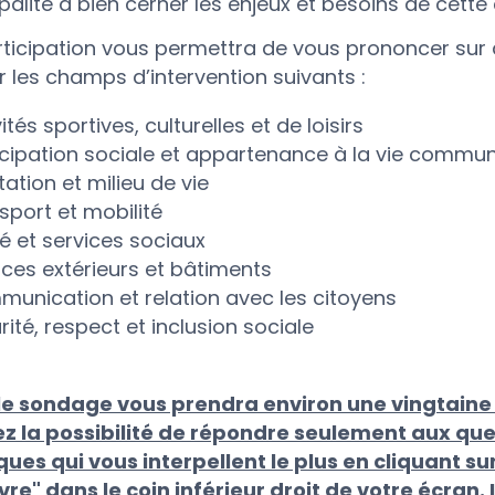
palité à bien cerner les enjeux et besoins de cette c
rticipation vous permettra de vous prononcer sur d
 les champs d’intervention suivants :
ités sportives, culturelles et de loisirs
icipation sociale et appartenance à la vie commu
tation et milieu de vie
sport et mobilité
é et services sociaux
ces extérieurs et bâtiments
unication et relation avec les citoyens
rité, respect et inclusion sociale
le sondage vous prendra environ une vingtaine
z la possibilité de répondre seulement aux que
ues qui vous interpellent le plus en cliquant su
re" dans le coin inférieur droit de votre écran. I