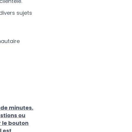
lientèle.
ivers sujets
nautaire
 de minutes.
stions ou
r le bouton
l est